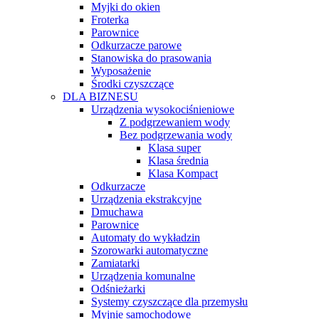
Myjki do okien
Froterka
Parownice
Odkurzacze parowe
Stanowiska do prasowania
Wyposażenie
Środki czyszczące
DLA BIZNESU
Urządzenia wysokociśnieniowe
Z podgrzewaniem wody
Bez podgrzewania wody
Klasa super
Klasa średnia
Klasa Kompact
Odkurzacze
Urządzenia ekstrakcyjne
Dmuchawa
Parownice
Automaty do wykładzin
Szorowarki automatyczne
Zamiatarki
Urządzenia komunalne
Odśnieżarki
Systemy czyszczące dla przemysłu
Myjnie samochodowe