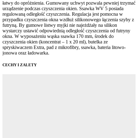
łatwy do opróżnienia. Gumowany uchwyt pozwala pewniej trzymać
urządzenie podczas czyszczenia okien. Ssawka WV 5 posiada
regulowaną odległość czyszczenia. Regulacja jest pomocna w
przypadku czyszczenia okna wzdłuż silikonowego łączenia szyby z
futryną. By gumowe listwy myjki nie najeżdżały na silikon
wystarczy ustawić odpowiednią odległość czyszczenia od futryny
okna. W wyposażeniu wąska ssawka 170 mm, środek do
czyszczenia okien (koncentrat – 1 x 20 ml), butelka ze
spryskiwaczem Extra, pad z mikrofibry, ssawka, bateria litowo-
jonowa oraz ładowarka.
CECHY I ZALETY