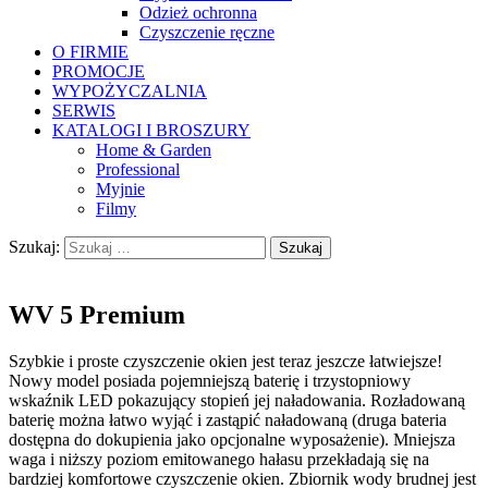
Odzież ochronna
Czyszczenie ręczne
O FIRMIE
PROMOCJE
WYPOŻYCZALNIA
SERWIS
KATALOGI I BROSZURY
Home & Garden
Professional
Myjnie
Filmy
Szukaj:
WV 5 Premium
Szybkie i proste czyszczenie okien jest teraz jeszcze łatwiejsze!
Nowy model posiada pojemniejszą baterię i trzystopniowy
wskaźnik LED pokazujący stopień jej naładowania. Rozładowaną
baterię można łatwo wyjąć i zastąpić naładowaną (druga bateria
dostępna do dokupienia jako opcjonalne wyposażenie). Mniejsza
waga i niższy poziom emitowanego hałasu przekładają się na
bardziej komfortowe czyszczenie okien. Zbiornik wody brudnej jest