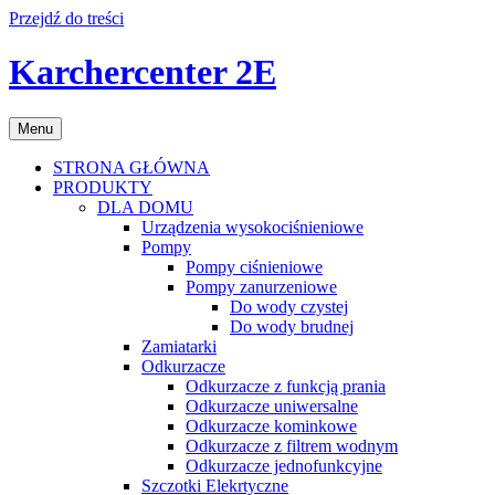
Przejdź do treści
Karchercenter 2E
Menu
STRONA GŁÓWNA
PRODUKTY
DLA DOMU
Urządzenia wysokociśnieniowe
Pompy
Pompy ciśnieniowe
Pompy zanurzeniowe
Do wody czystej
Do wody brudnej
Zamiatarki
Odkurzacze
Odkurzacze z funkcją prania
Odkurzacze uniwersalne
Odkurzacze kominkowe
Odkurzacze z filtrem wodnym
Odkurzacze jednofunkcyjne
Szczotki Elekrtyczne