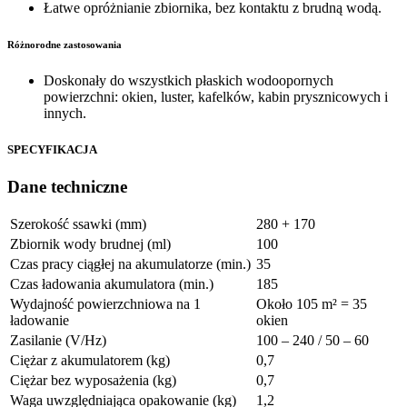
Łatwe opróżnianie zbiornika, bez kontaktu z brudną wodą.
Różnorodne zastosowania
Doskonały do wszystkich płaskich wodoopornych
powierzchni: okien, luster, kafelków, kabin prysznicowych i
innych.
SPECYFIKACJA
Dane techniczne
Szerokość ssawki (mm)
280 + 170
Zbiornik wody brudnej (ml)
100
Czas pracy ciągłej na akumulatorze (min.)
35
Czas ładowania akumulatora (min.)
185
Wydajność powierzchniowa na 1
Około 105 m² = 35
ładowanie
okien
Zasilanie (V/Hz)
100 – 240 / 50 – 60
Ciężar z akumulatorem (kg)
0,7
Ciężar bez wyposażenia (kg)
0,7
Waga uwzględniająca opakowanie (kg)
1,2