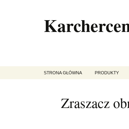
Przejdź
do
Karchercen
treści
STRONA GŁÓWNA
PRODUKTY
DLA DOMU
Zraszacz ob
DLA BIZNESU