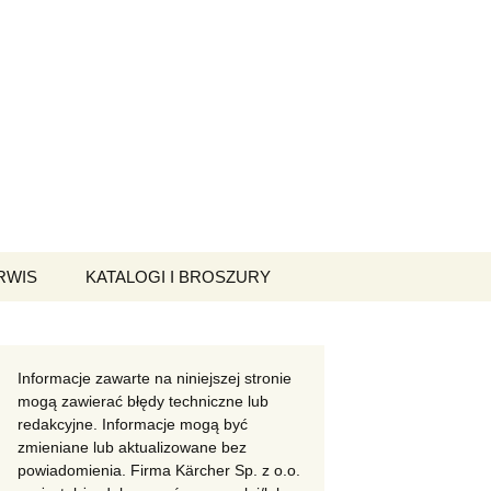
Szukaj:
RWIS
KATALOGI I BROSZURY
Home & Garden
Professional
Informacje zawarte na niniejszej stronie
mogą zawierać błędy techniczne lub
redakcyjne. Informacje mogą być
Klasa super
Myjnie
Do wody czystej
zmieniane lub aktualizowane bez
powiadomienia. Firma Kärcher Sp. z o.o.
Klasa średnia
Filmy
Do wody brudnej