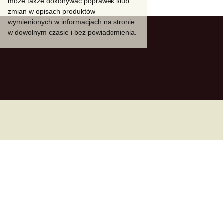
może także dokonywać poprawek i/lub
zmian w opisach produktów
Klasa Kompact
wymienionych w informacjach na stronie
w dowolnym czasie i bez powiadomienia.