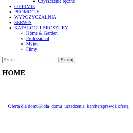
Czyszczenie ręczne
O FIRMIE
PROMOCJE
WYPOŻYCZALNIA
SERWIS
KATALOGI I BROSZURY
Home & Garden
Professional
Myjnie
Filmy
Szukaj:
HOME
Oferta dla domu
sprawdź ofertę