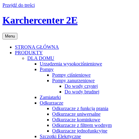
Przejdź do treści
Karchercenter 2E
Menu
STRONA GŁÓWNA
PRODUKTY
DLA DOMU
Urządzenia wysokociśnieniowe
Pompy
Pompy ciśnieniowe
Pompy zanurzeniowe
Do wody czystej
Do wody brudnej
Zamiatarki
Odkurzacze
Odkurzacze z funkcją prania
Odkurzacze uniwersalne
Odkurzacze kominkowe
Odkurzacze z filtrem wodnym
Odkurzacze jednofunkcyjne
Szczotki Elekrtyczne