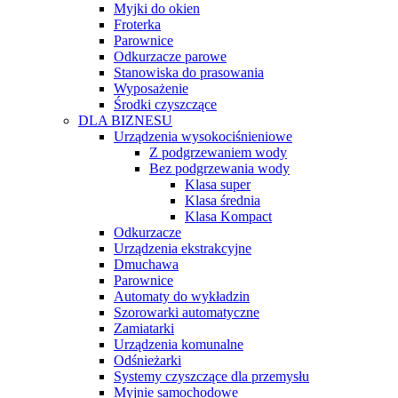
Myjki do okien
Froterka
Parownice
Odkurzacze parowe
Stanowiska do prasowania
Wyposażenie
Środki czyszczące
DLA BIZNESU
Urządzenia wysokociśnieniowe
Z podgrzewaniem wody
Bez podgrzewania wody
Klasa super
Klasa średnia
Klasa Kompact
Odkurzacze
Urządzenia ekstrakcyjne
Dmuchawa
Parownice
Automaty do wykładzin
Szorowarki automatyczne
Zamiatarki
Urządzenia komunalne
Odśnieżarki
Systemy czyszczące dla przemysłu
Myjnie samochodowe