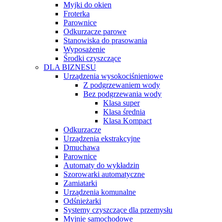
Myjki do okien
Froterka
Parownice
Odkurzacze parowe
Stanowiska do prasowania
Wyposażenie
Środki czyszczące
DLA BIZNESU
Urządzenia wysokociśnieniowe
Z podgrzewaniem wody
Bez podgrzewania wody
Klasa super
Klasa średnia
Klasa Kompact
Odkurzacze
Urządzenia ekstrakcyjne
Dmuchawa
Parownice
Automaty do wykładzin
Szorowarki automatyczne
Zamiatarki
Urządzenia komunalne
Odśnieżarki
Systemy czyszczące dla przemysłu
Myjnie samochodowe