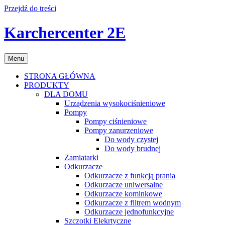
Przejdź do treści
Karchercenter 2E
Menu
STRONA GŁÓWNA
PRODUKTY
DLA DOMU
Urządzenia wysokociśnieniowe
Pompy
Pompy ciśnieniowe
Pompy zanurzeniowe
Do wody czystej
Do wody brudnej
Zamiatarki
Odkurzacze
Odkurzacze z funkcją prania
Odkurzacze uniwersalne
Odkurzacze kominkowe
Odkurzacze z filtrem wodnym
Odkurzacze jednofunkcyjne
Szczotki Elekrtyczne