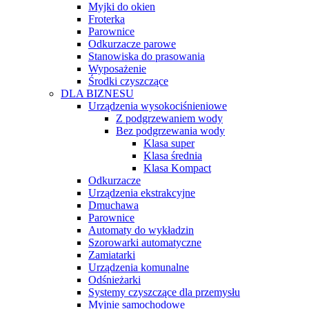
Myjki do okien
Froterka
Parownice
Odkurzacze parowe
Stanowiska do prasowania
Wyposażenie
Środki czyszczące
DLA BIZNESU
Urządzenia wysokociśnieniowe
Z podgrzewaniem wody
Bez podgrzewania wody
Klasa super
Klasa średnia
Klasa Kompact
Odkurzacze
Urządzenia ekstrakcyjne
Dmuchawa
Parownice
Automaty do wykładzin
Szorowarki automatyczne
Zamiatarki
Urządzenia komunalne
Odśnieżarki
Systemy czyszczące dla przemysłu
Myjnie samochodowe