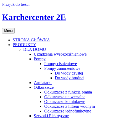
Przejdź do treści
Karchercenter 2E
Menu
STRONA GŁÓWNA
PRODUKTY
DLA DOMU
Urządzenia wysokociśnieniowe
Pompy
Pompy ciśnieniowe
Pompy zanurzeniowe
Do wody czystej
Do wody brudnej
Zamiatarki
Odkurzacze
Odkurzacze z funkcją prania
Odkurzacze uniwersalne
Odkurzacze kominkowe
Odkurzacze z filtrem wodnym
Odkurzacze jednofunkcyjne
Szczotki Elekrtyczne