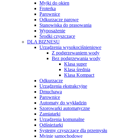
Myjki do okien
Froterka
Parownice
Odkurzacze parowe
Stanowiska do prasowania
Wyposażenie
Środki czyszczące
DLA BIZNESU
Urządzenia wysokociśnieniowe
Z podgrzewaniem wody
Bez podgrzewania wody
Klasa super
Klasa średnia
Klasa Kompact
Odkurzacze
Urządzenia ekstrakcyjne
Dmuchawa
Parownice
Automaty do wykładzin
Szorowarki automatyczne
Zamiatarki
Urządzenia komunalne
Odśnieżarki
Systemy czyszczące dla przemysłu
Myjnie samochodowe