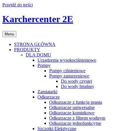
Przejdź do treści
Karchercenter 2E
Menu
STRONA GŁÓWNA
PRODUKTY
DLA DOMU
Urządzenia wysokociśnieniowe
Pompy
Pompy ciśnieniowe
Pompy zanurzeniowe
Do wody czystej
Do wody brudnej
Zamiatarki
Odkurzacze
Odkurzacze z funkcją prania
Odkurzacze uniwersalne
Odkurzacze kominkowe
Odkurzacze z filtrem wodnym
Odkurzacze jednofunkcyjne
Szczotki Elekrtyczne