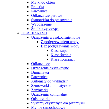
Myjki do okien
Froterka
Parownice
Odkurzacze parowe
Stanowiska do prasowania
Wyposażenie
Środki czyszczące
DLA BIZNESU
Urządzenia wysokociśnieniowe
Z podgrzewaniem wody
Bez podgrzewania wody
Klasa super
Klasa średnia
Klasa Kompact
Odkurzacze
Urządzenia ekstrakcyjne
Dmuchawa
Parownice
Automaty do wykładzin
Szorowarki automatyczne
Zamiatarki
Urządzenia komunalne
Odśnieżarki
Systemy czyszczące dla przemysłu
Myjnie samochodowe