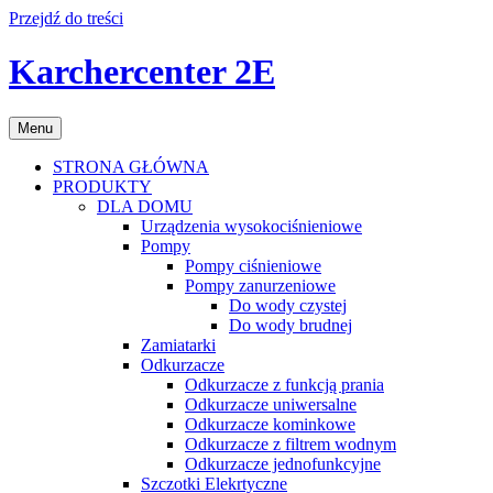
Przejdź do treści
Karchercenter 2E
Menu
STRONA GŁÓWNA
PRODUKTY
DLA DOMU
Urządzenia wysokociśnieniowe
Pompy
Pompy ciśnieniowe
Pompy zanurzeniowe
Do wody czystej
Do wody brudnej
Zamiatarki
Odkurzacze
Odkurzacze z funkcją prania
Odkurzacze uniwersalne
Odkurzacze kominkowe
Odkurzacze z filtrem wodnym
Odkurzacze jednofunkcyjne
Szczotki Elekrtyczne