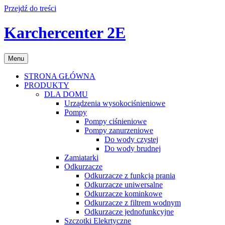
Przejdź do treści
Karchercenter 2E
Menu
STRONA GŁÓWNA
PRODUKTY
DLA DOMU
Urządzenia wysokociśnieniowe
Pompy
Pompy ciśnieniowe
Pompy zanurzeniowe
Do wody czystej
Do wody brudnej
Zamiatarki
Odkurzacze
Odkurzacze z funkcją prania
Odkurzacze uniwersalne
Odkurzacze kominkowe
Odkurzacze z filtrem wodnym
Odkurzacze jednofunkcyjne
Szczotki Elekrtyczne