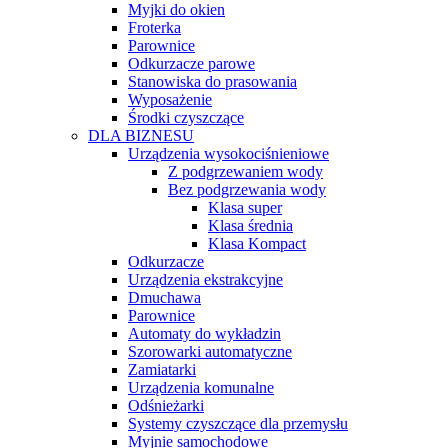
Myjki do okien
Froterka
Parownice
Odkurzacze parowe
Stanowiska do prasowania
Wyposażenie
Środki czyszczące
DLA BIZNESU
Urządzenia wysokociśnieniowe
Z podgrzewaniem wody
Bez podgrzewania wody
Klasa super
Klasa średnia
Klasa Kompact
Odkurzacze
Urządzenia ekstrakcyjne
Dmuchawa
Parownice
Automaty do wykładzin
Szorowarki automatyczne
Zamiatarki
Urządzenia komunalne
Odśnieżarki
Systemy czyszczące dla przemysłu
Myjnie samochodowe