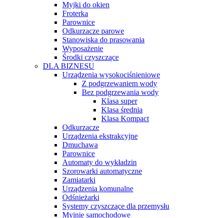
Myjki do okien
Froterka
Parownice
Odkurzacze parowe
Stanowiska do prasowania
Wyposażenie
Środki czyszczące
DLA BIZNESU
Urządzenia wysokociśnieniowe
Z podgrzewaniem wody
Bez podgrzewania wody
Klasa super
Klasa średnia
Klasa Kompact
Odkurzacze
Urządzenia ekstrakcyjne
Dmuchawa
Parownice
Automaty do wykładzin
Szorowarki automatyczne
Zamiatarki
Urządzenia komunalne
Odśnieżarki
Systemy czyszczące dla przemysłu
Myjnie samochodowe