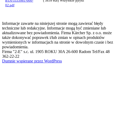
BTA-5335981-000-
( 3839 KB)
Wszystkie języki
02.pdf
Informacje zawarte na niniejszej stronie mogą zawierać błędy
techniczne lub redakcyjne. Informacje mogą być zmieniane lub
aktualizowane bez powiadomienia. Firma Kärcher Sp. z o.o. może
także dokonywać poprawek i/lub zmian w opisach produktów
wymienionych w informacjach na stronie w dowolnym czasie i bez
powiadomienia.
Firma "2-E" s.c. ul. 1905 ROKU 30A 26-600 Radom Tel/Fax 48
362-22-22
Dumnie wspierane przez WordPress