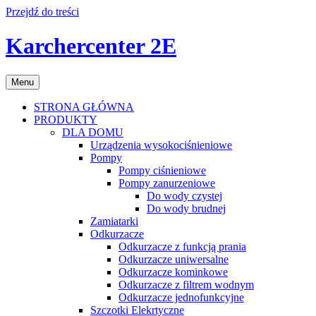
Przejdź do treści
Karchercenter 2E
Menu
STRONA GŁÓWNA
PRODUKTY
DLA DOMU
Urządzenia wysokociśnieniowe
Pompy
Pompy ciśnieniowe
Pompy zanurzeniowe
Do wody czystej
Do wody brudnej
Zamiatarki
Odkurzacze
Odkurzacze z funkcją prania
Odkurzacze uniwersalne
Odkurzacze kominkowe
Odkurzacze z filtrem wodnym
Odkurzacze jednofunkcyjne
Szczotki Elekrtyczne